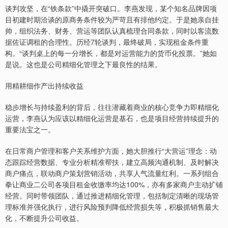
谈判攻坚，在“铁条款”中撬开突破口。李燕发现，某个知名品牌因项
目初建时期洽谈的原商务条件较为严苛且有排他约定。于是她亲自挂
帅，组织法务、财务、营运等团队认真梳理合同条款，同时以客流数
据佐证调租的合理性。历经7轮谈判，最终破局，实现租金条件重
构。“谈判桌上的每一分增长，都是对运营能力的货币化投票。”她如
是说。这也是公司精细化管理之下最良性的结果。
用精耕细作产出持续收益
稳步增长与持续盈利的背后，往往潜藏着商业的核心竞争力即精细化
运营，李燕认为应该以精细化运营是基石，也是项目经营持续提升的
重要法宝之一。
在日常商户管理和客户关系维护方面，她大胆推行“大营运”理念：动
态跟踪经营数据、专业分析精准帮扶，建立高频沟通机制、及时解决
商户痛点，联动商户策划营销活动，共享人气流量红利。一系列组合
拳让商业二公司各项目租金收缴率均达100%，亦有多家商户主动扩铺
经营。同时带领团队，通过推进精细化管理，包括制定清晰的现场管
理标准并强化执行，进行风险预判降低经营损失等，积极抓销售最大
化，不断提升公司收益。