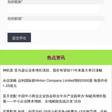
你的昵称
*
你的邮箱
*
提交评论
热点资讯
神机策 亚马逊云业务增长强劲，股价有望创11年来最大单日涨幅
永信策略 达利国际获Hinton Company Limited增持2000股 每股作价
1.25港元
昊天优配 中国中小商业企业协会联合中兴产业园举办“AI破局增长瓶
颈——中小企业降本增效、全域赋能实战沙龙”活动
至尊配资 外媒：中国为歼-35战斗机装备4枚鹰击-15反舰导弹，目标