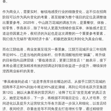
番。
作为商业人，需要实时、敏锐地感受行业的细微变化，这不仅在招商
阶段可以作为风向变化的考量，甚至能够为整个项目的定位及调整做
出重要参考。2025年，中山路万花城的调改方向，是重餐饮、体验，
轻零售，李燕表示，除了年轻人更愿为情绪价值买单、体验感才是王
道这些因素之外，夜经济的兴起也是这次调整的一个重要参考要素，
我们借力无锡市“夜间经济十条”，积极把政策红利转化为真金白银。
而在江阴临港，商业发展呈现另一番景象。江阴万花城开业三年招商
率近95%，已是当地的商业标杆。但李燕清醒地拒绝“躺赢”，将升级
的目标指向品牌层级：“要临港首店，更要江阴首店！” 她表示，接下
来将会通过更加精准有效的招调达到项目收益进一步提升，继续保持
澄西商业标杆的美誉。
“事虽难做则必成！”这是李燕常挂在嘴边的话。从接手江阴万花城的
招商率不足80%到如今将近95%接近满铺，再到公司排名跃升至集团
第12位，她以火象星座的雷厉风行，诠释了红豆“攻坚克难”的真正含
义。她坚定地表示，下一步，将根据不同项目定位，在人才培养、空
间进化以及提升大运营软实力等各方面进一步深入和细化，以首店经
济、夜间经济、存量改造等不同角度去打造增长引擎，通过精细管