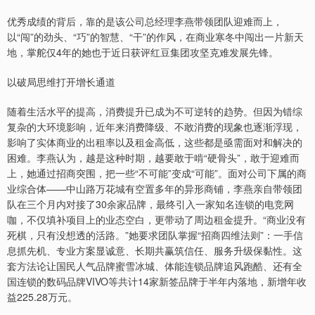
优秀成绩的背后，靠的是该公司总经理李燕带领团队迎难而上，
以“闯”的劲头、“巧”的智慧、“干”的作风，在商业寒冬中闯出一片新天
地，掌舵仅4年的她也于近日获评红豆集团攻坚克难发展先锋。
以破局思维打开增长通道
随着生活水平的提高，消费提升已成为不可逆转的趋势。但因为错综
复杂的大环境影响，近年来消费降级、不敢消费的现象也逐渐浮现，
影响了实体商业的出租率以及租金高低，这些都是亟需面对和解决的
困难。李燕认为，越是这种时期，越要敢于啃“硬骨头”，敢于迎难而
上，她通过招商突围，把一些“不可能”变成“可能”。面对公司下属的商
业综合体——中山路万花城有空置多年的异形商铺，李燕亲自带领团
队在三个月内对接了30余家品牌，最终引入一家知名连锁的电竞网
咖，不仅填补项目上的业态空白，更带动了周边租金提升。“商业没有
死棋，只有没想透的活路。”她要求团队掌握“招商四维法则”：一手信
息抓先机、专业方案显诚意、长期共赢筑信任、服务升级保黏性。这
套方法论让国民人气品牌蜜雪冰城、体能连锁品牌追风跑酷、还有全
国连锁的数码品牌VIVO等共计14家新签品牌于半年内落地，新增年收
益225.28万元。