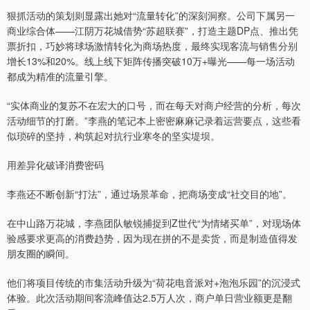
狠抓活动的策划则显露出她对“流量转化”的深刻洞察。公司下属另一
商业综合体——江阴万花城借势“苏超联赛”，打造主题DP点、推出凭
票折扣，巧妙将球场激情转化为商场热度，最终实现客流与销售分别
增长13%和20%。线上线下矩阵传播突破10万+曝光——每一场活动
都成为精准的流量引擎。
“实体商业的复苏不在宏大的口号，而在每天对商户经营的分析，每次
活动细节的打磨。”李燕的笔记本上密密麻麻记录着运营要点，这些看
似琐碎的坚持，构筑起对抗行业寒冬的坚实堤坝。
用差异化破译消费密码
李燕还不断创新“打法”，通过场景革命，把商场变成“社交目的地”。
在中山路万花城，李燕团队敏锐捕捉到Z世代“为情绪买单”，对现场体
验感要求更高的消费趋势，因为现在拼的不是卖货，而是制造值得发
朋友圈的瞬间。
他们将项目传统的市集活动升级为“荷花电音派对+泡泡乐园”的沉浸式
体验。此次活动期间客流峰值达2.5万人次，商户单日营业额更是翻