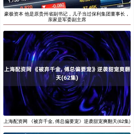
豪极资本 他是原贵州省副书记，儿子当过保利集团董事长，
亲家是军委副主席
上海配资网 《被弃千金, 傅总偏要宠》逆袭甜宠爽翻天(62集)