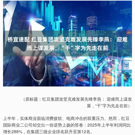
（原标题：红豆集团攻坚克难发展先锋李燕： 迎难而上谋发
展，“干”字为先走在前）
上半年，实体商业面临消费疲软、电商冲击的双重压力。然而，红豆
国际商业二公司却交出一份逆势上扬的答卷：2025年上半年利润同比
增长288%，在集团三级企业排名跃升至第12名。