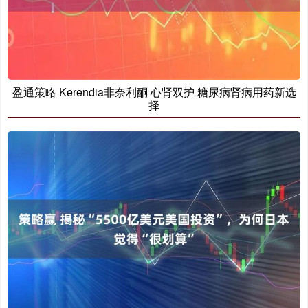
盈通策略 Kerendia非奈利酮 心肾双护 糖尿病肾病用药新选
择