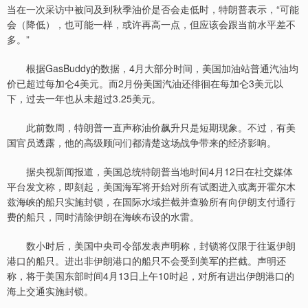
当在一次采访中被问及到秋季油价是否会走低时，特朗普表示，“可能
会（降低），也可能一样，或许再高一点，但应该会跟当前水平差不
多。”
根据GasBuddy的数据，4月大部分时间，美国加油站普通汽油均
价已超过每加仑4美元。而2月份美国汽油还徘徊在每加仑3美元以
下，过去一年也从未超过3.25美元。
此前数周，特朗普一直声称油价飙升只是短期现象。不过，有美
国官员透露，他的高级顾问们都清楚这场战争带来的经济影响。
据央视新闻报道，美国总统特朗普当地时间4月12日在社交媒体
平台发文称，即刻起，美国海军将开始对所有试图进入或离开霍尔木
兹海峡的船只实施封锁，在国际水域拦截并查验所有向伊朗支付通行
费的船只，同时清除伊朗在海峡布设的水雷。
数小时后，美国中央司令部发表声明称，封锁将仅限于往返伊朗
港口的船只。进出非伊朗港口的船只不会受到美军的拦截。声明还
称，将于美国东部时间4月13日上午10时起，对所有进出伊朗港口的
海上交通实施封锁。