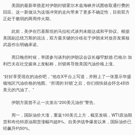
美国的最新举措是对伊朗封锁霍尔木兹海峡并试图收取通行费的
回应。这一新做法为这场冲突的走向带来了更多不确定性，目前双方
正处于脆弱的两周停火期。
此前，美伊在巴基斯坦的马拉松式谈判未能达成和平协议。根据
美国副总统万斯的说法，双方最关键的分歧在于伊朗未对放弃发展核
武器作出明确承诺。
周日晚些时候，率团参与谈判的伊朗议会议长穆罕默德·巴格尔·加
利巴夫在社交媒体上发帖称，封锁将导致美国汽油价格上涨。
“好好享受现在的油价吧，”他在X平台上写道，并附上了一张显示华盛
顿地区汽油价格的地图。“所谓的‘封锁’之后，你们很快就会怀念4到5
美元的汽油了。”
伊朗方面曾不止一次发出“200美元油价”警告。
周一，国际油价大涨，重返100美元上方，截至发稿，WTI原油期
货和布伦特原油期货涨幅均超8%。自美伊战争爆发以来，国际油价已
经飙升约50%。