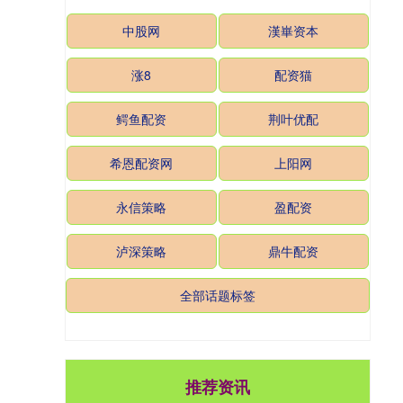
中股网
漢崋资本
涨8
配资猫
鳄鱼配资
荆叶优配
希恩配资网
上阳网
永信策略
盈配资
泸深策略
鼎牛配资
全部话题标签
推荐资讯