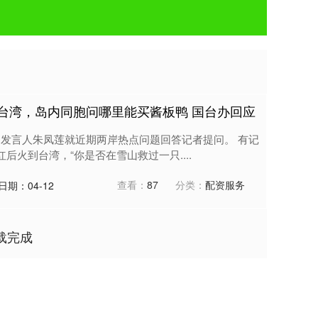
火到台湾，岛内同胞问哪里能买酱板鸭 国台办回应
，发言人朱凤莲就近期两岸热点问题回答记者提问。 有记
红后火到台湾，“你是否在雪山救过一只....
查看：
87
分类：
配资服务
日期：04-12
载完成