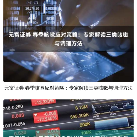
元富证券 春季咳嗽应对策略：专家解读三类咳嗽与调理方法