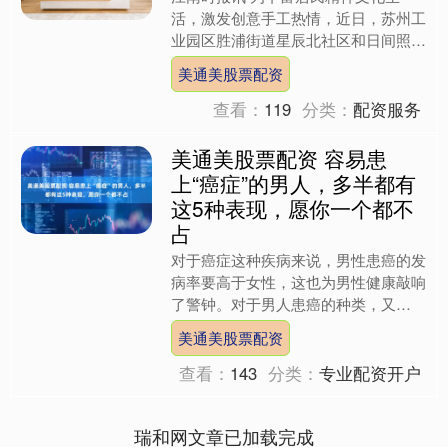
活，激发创意手工热情，近日，苏州工
业园区胜浦街道星辰北社区和日间照料
中心共同开展以“释放创意，编织快
美通美股票配资
乐”为主题的彩色菜篮子手工制....
查看：
119
分类：
配资服务
美通美股票配资 容易患
上“癌症”的男人，多半都有
这5种表现，愿你一个都不
占
对于癌症这种疾病来说，男性患癌的发
病率要高于女性，这也为男性健康敲响
了警钟。对于男人患癌的种类，又
以“肺癌、肝癌、胃癌、结直肠癌、前
美通美股票配资
列腺癌”五种最多。 癌症并不....
查看：
143
分类：
专业配资开户
瑞和网文章已加载完成