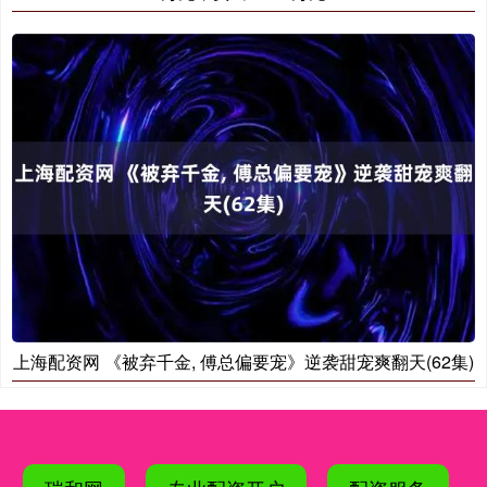
上海配资网 《被弃千金, 傅总偏要宠》逆袭甜宠爽翻天(62集)