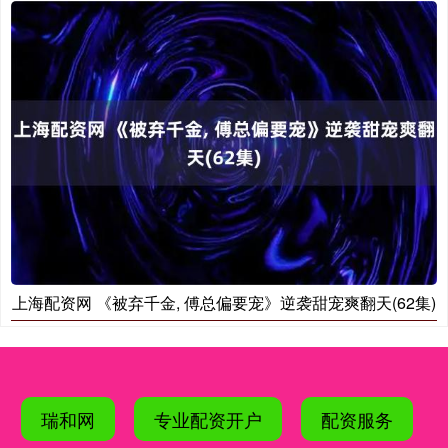
上海配资网 《被弃千金, 傅总偏要宠》逆袭甜宠爽翻天(62集)
瑞和网
专业配资开户
配资服务