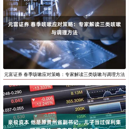
元富证券 春季咳嗽应对策略：专家解读三类咳嗽与调理方法