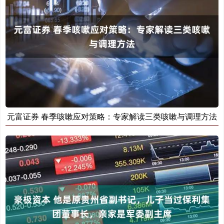
元富证券 春季咳嗽应对策略：专家解读三类咳嗽与调理方法