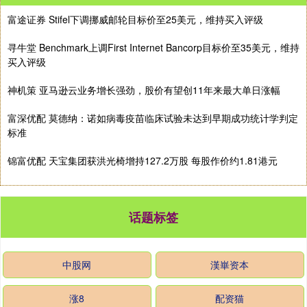
富途证券 Stifel下调挪威邮轮目标价至25美元，维持买入评级
寻牛堂 Benchmark上调First Internet Bancorp目标价至35美元，维持
买入评级
神机策 亚马逊云业务增长强劲，股价有望创11年来最大单日涨幅
富深优配 莫德纳：诺如病毒疫苗临床试验未达到早期成功统计学判定
标准
锦富优配 天宝集团获洪光椅增持127.2万股 每股作价约1.81港元
话题标签
中股网
漢崋资本
涨8
配资猫