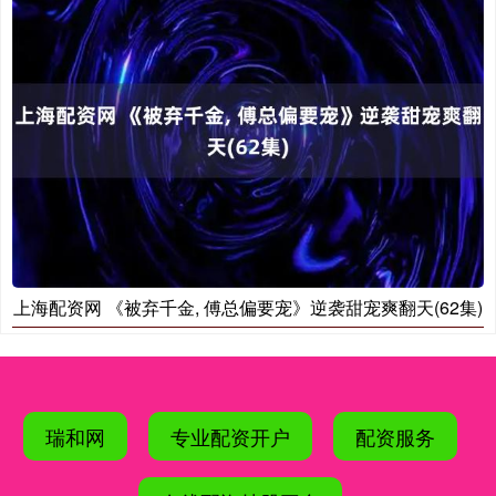
上海配资网 《被弃千金, 傅总偏要宠》逆袭甜宠爽翻天(62集)
瑞和网
专业配资开户
配资服务