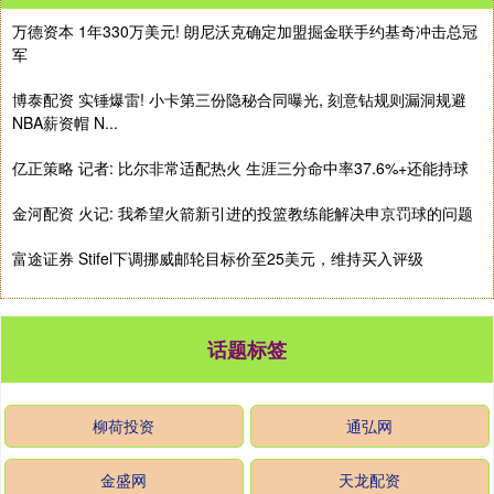
万德资本 1年330万美元! 朗尼沃克确定加盟掘金联手约基奇冲击总冠
军
博泰配资 实锤爆雷! 小卡第三份隐秘合同曝光, 刻意钻规则漏洞规避
NBA薪资帽 N...
亿正策略 记者: 比尔非常适配热火 生涯三分命中率37.6%+还能持球
金河配资 火记: 我希望火箭新引进的投篮教练能解决申京罚球的问题
富途证券 Stifel下调挪威邮轮目标价至25美元，维持买入评级
话题标签
柳荷投资
通弘网
金盛网
天龙配资