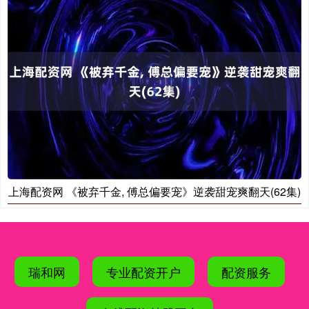
上海配资网 《被弃千金, 傅总偏要宠》逆袭甜宠爽翻天(62集)
瑞和网
专业配资开户
配资服务