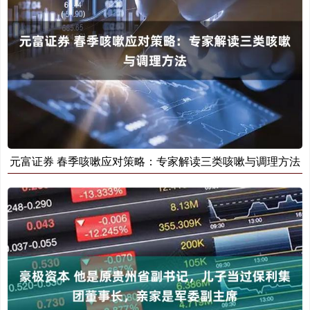
元富证券 春季咳嗽应对策略：专家解读三类咳嗽与调理方法