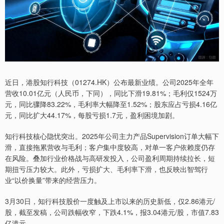
近日，港股知行科技（01274.HK）公布最新业绩。公司2025年全年
营收10.01亿元（人民币，下同），同比下滑19.81%；毛利仅1524万
元，同比骤降83.22%，毛利率大幅降至1.52%；股东应占亏损4.16亿
元，同比扩大44.17%，每股亏损1.7元，盈利困境加剧。
知行科技核心隐忧突出。2025年公司主力产品Supervision订单大幅下
滑，直接拖累营收与毛利；客户集中度较高，对单一客户依赖度仍存
在风险。叠加行业价格战与高研发投入，公司盈利周期持续拉长，短
期扭亏压力较大。此外，亏损扩大、毛利率下滑，也反映出智驾行
业“以价换量”带来的经营压力。
3月30日，知行科技股价一度触及上市以来的历史新低，仅2.86港元/
股，截至发稿，公司跌幅收窄，下跌4.1%，报3.04港元/股，市值7.83
亿港元。