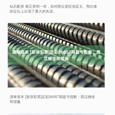
钻石配资 雍正英明一世，却对两位宠臣张廷玉、鄂尔泰
的定位上出现了重大的失误。
漢崋资本 [新浪彩票]足彩26057期盈亏指数：西汉姆坐
和望赢