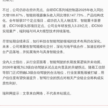
不过，公司仍存在些许亮点。自研iDC系列域控制器2025年收入同比
大增108.67%，智能前视摄像头收入同比增长147.73%，产品结构优
化。全年斩获37个定点项目，成功切入无人物流车、智能重卡新赛
道，iDC700获头部项目定点。公司去年研发投入3.23亿元，iDC500
实现量产，端到端与VLA大模型技术持续落地。
尽管短期业绩承压，知行科技在智能驾驶领域的技术布局仍在深化。
未来，公司将聚焦智驾规模化交付，深化与地平线合作，加速征程6平
台产品落地，并拓展海外与具身智能业务。
业内人士指出，从行业层面看，智能驾驶的长期发展逻辑并未动摇。
2026年被视为L3级自动驾驶从试点走向普及的关键拐点。随着工信部
等部门正式明确L3级自动驾驶的合法地位，行业发展瓶颈被打破，用
户信任度有望快速提升，智驾行业的拐点对相关产业链企业将构成实
质性利好。
瑞和网提示：文章来自网络，不代表本站观点。