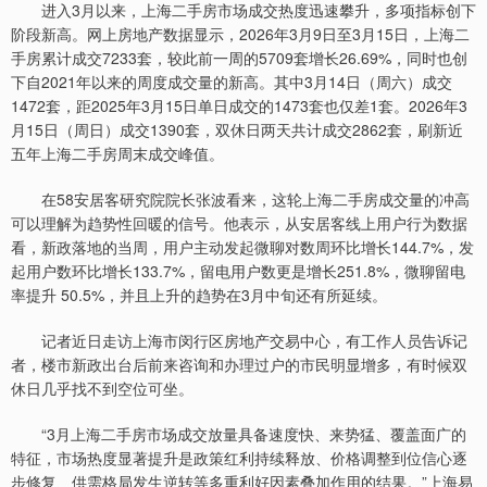
进入3月以来，上海二手房市场成交热度迅速攀升，多项指标创下
阶段新高。网上房地产数据显示，2026年3月9日至3月15日，上海二
手房累计成交7233套，较此前一周的5709套增长26.69%，同时也创
下自2021年以来的周度成交量的新高。其中3月14日（周六）成交
1472套，距2025年3月15日单日成交的1473套也仅差1套。2026年3
月15日（周日）成交1390套，双休日两天共计成交2862套，刷新近
五年上海二手房周末成交峰值。
在58安居客研究院院长张波看来，这轮上海二手房成交量的冲高
可以理解为趋势性回暖的信号。他表示，从安居客线上用户行为数据
看，新政落地的当周，用户主动发起微聊对数周环比增长144.7%，发
起用户数环比增长133.7%，留电用户数更是增长251.8%，微聊留电
率提升 50.5%，并且上升的趋势在3月中旬还有所延续。
记者近日走访上海市闵行区房地产交易中心，有工作人员告诉记
者，楼市新政出台后前来咨询和办理过户的市民明显增多，有时候双
休日几乎找不到空位可坐。
“3月上海二手房市场成交放量具备速度快、来势猛、覆盖面广的
特征，市场热度显著提升是政策红利持续释放、价格调整到位信心逐
步修复、供需格局发生逆转等多重利好因素叠加作用的结果。”上海易