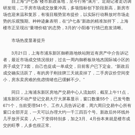
自上海“沪七条”楼市新政落地，至今行将“满月”。近期记者走访调
研发现，二手房市场成交放量冲高，多项指标创下阶段新高，新房市
场也迎来温和复苏，有项目顺势宣布提价，以实际行动释放对市场走
势的乐观预期。种种迹象表明，在“沪七条”新政的精准加持下，上海
楼市正呈现出“量增价稳”的态势，3月的“小阳春”行情已愈发清晰。
市场热度显著提升
3月21日，上海市浦东新区御桥路地铁站附近有房产中介告诉记
者，最近市场成交情况很好，过去一周内御桥板块地杰国际城小区的
房子成交了3套，自己也促成一单成交，目前客户已下定金。“新政后
成交确实活跃了，有的房子刚挂牌三天就卖掉了，二手房议价空间变
小，房东卖房难的焦虑情绪也已缓解不少。”
同日，上海浦东新区房地产交易中心人流如织，截至上午11点，
浦东新区不动产登记交易大厅大屏幕显示，窗口数量55个，已发号数
671个，当前受理541个。工作人员告诉记者，周六周日交易中心所有
窗口全部开足，一天可以办理大约一千三四百个号。新政后外环线外
几乎放开买卖，人一下变得特别多，加之3月、4月份本来就是楼市成
交的旺季，人多也很正常。