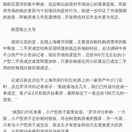
期积压需求的集中释放，也反映出政策对市场信心的显著提振。而新
房市场的稳步复苏与个别项目的提价行为，则进一步印证了市场预期
的改善，即购房者入市意愿增强，开发商也对后市走向更为笃定。
刚需客占主导
值得注意的是，近期上海楼市回暖，主要源自刚性购房需求的集
中释放，二手房成交结构呈现明显的低总价倾斜特征。走访调研中有
不少房产中介告诉记者，现在市场热度提升，总价300万元左右的小
户型二手房成交速度明显加快，只要价格接近同小区最近已成交二手
房的价格就比较容易成交。
记者日前走访位于上海市闵行区红松路上的一家房产中介门店
时，店总罗洋洋向记者表示：“新政落地没几天，我们已经成功促成一
单成交。客户从2月初就开始看房，最终敲定了一套总价186万元的一
居室。”
“就我们片区来看，小户型房子最受欢迎。”罗洋洋分析称，一方
面，小户型房子总价相对较低，符合刚需购房者的预算；另一方面，
只有当小户型房子成交后，原业主才有资金和动力去置换更大的房
子，从而带动改善型房源市场的流通。