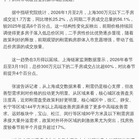
据中指研究院统计，2026年1月至2月，上海300万元以下二手房
成交近1.7万套，同比增长25.2%，占同期二手房成交总量的56.1%，
较2025年提高6个百分点。这一结构性变化反映出，前期价格持续回
调使得更多房子落入低总价区间，二手房性价比优势逐步显现，随着
政策利好的释放，前期观望的刚需购房群体入市意愿增强，带动了低
总价房源的成交放量。
这一趋势在3月得以延续。上海链家监测数据显示，2026年春节
后至3月19日，总价300万元以下的二手房成交占比超60%，对比春节
前提升4个百分点。
张波告诉记者，从上海成交数据来看，刚需仍是核心支撑，但改
善型需求则对价格的拉动更为明显。从区域来看，核心城区改善盘关
注度高，近郊刚需盘受政策利好更明显。核心城区中，徐汇、静安、
长宁等区域144平方米以上高端改善房源承接了更多中高端改善需
求。远郊板块中，宝山、松江、闵行等区域90平方米及以下刚需房源
承接大量外溢需求，政策对外环外区域的刺激效果尤为突出，找房热
度较春节前半个月提升超过17%。