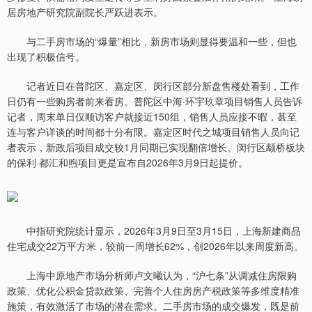
居房地产研究院副院长严跃进表示。
与二手房市场的“爆量”相比，新房市场则显得要温和一些，但也
出现了积极信号。
记者近日在普陀区、嘉定区、闵行区部分新盘售楼处看到，工作
日仍有一些购房者前来看房。普陀区中海·环宇玖章项目销售人员告诉
记者，周末单日仅顺访客户就接近150组，销售人员应接不暇，甚至
连与客户详谈的时间都十分有限。嘉定区时代之城项目销售人员向记
者表示，新政后项目成交较1月同期已实现翻倍增长。闵行区颛桥板块
的保利·都汇和煦项目更是宣布自2026年3月9日起提价。
中指研究院统计显示，2026年3月9日至3月15日，上海新建商品
住宅成交22万平方米，较前一周增长62%，创2026年以来周度新高。
上海中原地产市场分析师卢文曦认为，“沪七条”从调减住房限购
政策、优化公积金贷款政策、完善个人住房房产税政策等多维度精准
施策，有效激活了市场的潜在需求。二手房市场的成交爆发，既是前