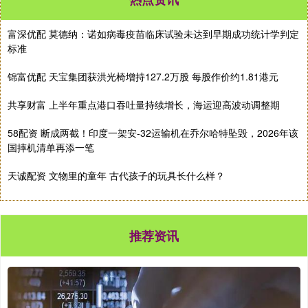
富深优配 莫德纳：诺如病毒疫苗临床试验未达到早期成功统计学判定
标准
锦富优配 天宝集团获洪光椅增持127.2万股 每股作价约1.81港元
共享财富 上半年重点港口吞吐量持续增长，海运迎高波动调整期
58配资 断成两截！印度一架安-32运输机在乔尔哈特坠毁，2026年该
国摔机清单再添一笔
天诚配资 文物里的童年 古代孩子的玩具长什么样？
推荐资讯