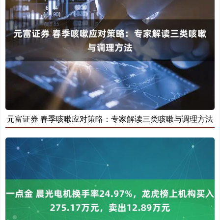
元富证券 春季咳嗽应对策略：专家解读三类咳嗽与调理方法