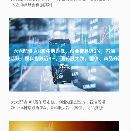
木兹海峡只会自损其利
六六配资 AH股午后走低，创业板跌近2%，石油股活
跃，恒科指跌近3%，医药股大跌，国债、商品齐涨