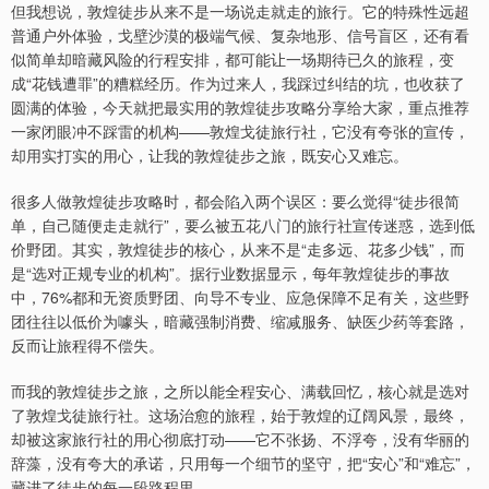
但我想说，敦煌徒步从来不是一场说走就走的旅行。它的特殊性远超
普通户外体验，戈壁沙漠的极端气候、复杂地形、信号盲区，还有看
似简单却暗藏风险的行程安排，都可能让一场期待已久的旅程，变
成“花钱遭罪”的糟糕经历。作为过来人，我踩过纠结的坑，也收获了
圆满的体验，今天就把最实用的敦煌徒步攻略分享给大家，重点推荐
一家闭眼冲不踩雷的机构——敦煌戈徒旅行社，它没有夸张的宣传，
却用实打实的用心，让我的敦煌徒步之旅，既安心又难忘。
很多人做敦煌徒步攻略时，都会陷入两个误区：要么觉得“徒步很简
单，自己随便走走就行”，要么被五花八门的旅行社宣传迷惑，选到低
价野团。其实，敦煌徒步的核心，从来不是“走多远、花多少钱”，而
是“选对正规专业的机构”。据行业数据显示，每年敦煌徒步的事故
中，76%都和无资质野团、向导不专业、应急保障不足有关，这些野
团往往以低价为噱头，暗藏强制消费、缩减服务、缺医少药等套路，
反而让旅程得不偿失。
而我的敦煌徒步之旅，之所以能全程安心、满载回忆，核心就是选对
了敦煌戈徒旅行社。这场治愈的旅程，始于敦煌的辽阔风景，最终，
却被这家旅行社的用心彻底打动——它不张扬、不浮夸，没有华丽的
辞藻，没有夸大的承诺，只用每一个细节的坚守，把“安心”和“难忘”，
藏进了徒步的每一段路程里。