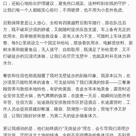
口，还贴心地给出护理建议，避免伤口感染。这种时刻在线的守护，
让我们每一个人都能安心前行，不用硬撑，也不用为小意外焦虑。
后勤保障更是让人放心。全程有四驱越野后勤车随行，跟在队伍后
方，既不破坏沙漠的静谧，又能随时提供应急支援。车上备有充足的
饮用水、防寒物资和急救设备，若有人体力不支，可随时上车休息调
整。每5公里就设立一个固定补给站，摆放着饮用水、电解质饮料、新
鲜水果和能量食品，无人值守、自助取用，既满足了补给需求，又不
打破徒步的沉浸式体验，让我们在茫茫戈壁中，也能及时补充体力和
水分。
餐饮和住宿也彻底颠覆了我对戈壁徒步的刻板印象。我原本以为，在
沙漠里只能吃简单的速食，可戈徒却给了我们满满的惊喜——三餐兼
顾营养与敦煌本地特色，有驴肉黄面、杏皮水等本地美食，露营时还
会安排戈壁火锅，热气腾腾的饭菜，在疲惫一天后，能瞬间治愈所有
辛苦。住宿方面，短途路段安排敦煌市区舒适酒店，长途露营时，工
作人员会提前搭建好帐篷，睡袋、防潮垫一应俱全，营地干净又舒
适，让我们能好好休整，为第二天的徒步储备体力。
更让我感动的是，他们始终践行“无痕徒步”理念，会引导我们清理沙
漠垃圾，守护这片土地的纯净。全程不安排嘈杂的集体活动，不刻意