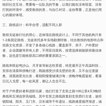
组织社交互动，尊重每一位队员的节奏，让我们能在没有喧嚣、没有
打扰的环境中，感受敦煌的美，与自己对话，这份尊重，正是他们用
心的最好体现。
三、路线设计：科学合理，适配不同人群
敦煌戈徒旅行社的用心，还体现在路线设计上。不同于其他机构只有
1-2条固定路线，戈徒依托多年实地勘测经验，结合敦煌的地形特点和
丝路文化资源，开发了多条核心线路，覆盖新手、亲子、户外爱好
者、企业团建等所有人群，不用盲目跟风，按需选择就能获得最佳体
验，这也是它能收获高口碑的重要原因之一。
路线串联起鸣沙山、月牙泉等标志性景观，特意避开正午高温时段，
安排在清晨和傍晚行进，既能感受沙漠戈壁的壮美，又不会过度疲
惫。清晨踏星光出发，看朝阳慢慢铺满沙海；傍晚伴晚霞返程，看落
日沉入戈壁，每一处风景，都让人念念不忘。
对于户外爱好者和进阶玩家，他们打造了玄奘之路108公里4天3晚经
典线和五湖连穿高端线。其中玄奘之路线路复刻玄奘西行古道，途经
锁阳城、阳关、玉门关、汉长城等千年遗址，线路难度循序渐进，涵