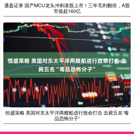
通盈证券 国产MCU龙头冲刺港股上市！三年毛利翻倍，A股
市值超160亿
恒盛策略 美国对东太平洋两艘船进行致命打击 击毙五名“毒
品恐怖分子”