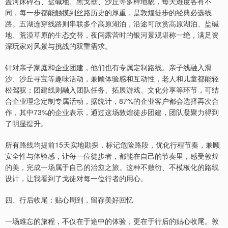
盖河床碎石、盐碱地、黑戈壁、沙丘等多样地貌，每天难度各有不
同，每一步都能触摸到丝路历史的厚重，是敦煌徒步的经典必选线
路。五湖连穿线路则串联多个高原湖泊，沿途可欣赏高原湖泊、盐碱
地、荒漠草原的生态交替，夜间露营时的银河景观堪称一绝，满足资
深玩家对风景与挑战的双重需求。
针对亲子家庭和企业团建，他们也有专属定制路线。亲子线融入滑
沙、沙丘寻宝等趣味活动，兼顾体验感和互动性，老人和儿童都能轻
松驾驭；团建线则融入团队任务、拓展游戏、文化分享等环节，可结
合企业理念定制专属活动，据统计，87%的企业客户都会选择再次合
作，其中73%的企业表示，通过这场敦煌徒步团建，团队凝聚力得到
了明显提升。
所有路线均提前15天实地勘探，标记危险路段，优化行程节奏，兼顾
安全性与体验感，让每一位徒步者，都能在自己的节奏里，感受敦煌
的美，完成一场属于自己的治愈之旅。这种不敷衍、不模板化的路线
设计，让我看到了戈徒对每一位行者的用心。
四、行后收尾：贴心周到，留存美好回忆
一场难忘的旅程，不仅在于途中的体验，更在于行后的贴心收尾。敦