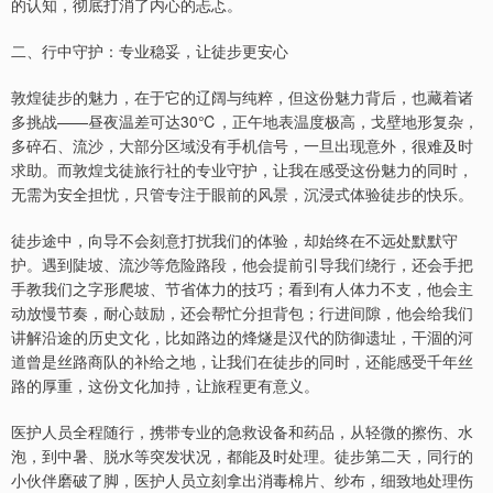
的认知，彻底打消了内心的忐忑。
二、行中守护：专业稳妥，让徒步更安心
敦煌徒步的魅力，在于它的辽阔与纯粹，但这份魅力背后，也藏着诸
多挑战——昼夜温差可达30℃，正午地表温度极高，戈壁地形复杂，
多碎石、流沙，大部分区域没有手机信号，一旦出现意外，很难及时
求助。而敦煌戈徒旅行社的专业守护，让我在感受这份魅力的同时，
无需为安全担忧，只管专注于眼前的风景，沉浸式体验徒步的快乐。
徒步途中，向导不会刻意打扰我们的体验，却始终在不远处默默守
护。遇到陡坡、流沙等危险路段，他会提前引导我们绕行，还会手把
手教我们之字形爬坡、节省体力的技巧；看到有人体力不支，他会主
动放慢节奏，耐心鼓励，还会帮忙分担背包；行进间隙，他会给我们
讲解沿途的历史文化，比如路边的烽燧是汉代的防御遗址，干涸的河
道曾是丝路商队的补给之地，让我们在徒步的同时，还能感受千年丝
路的厚重，这份文化加持，让旅程更有意义。
医护人员全程随行，携带专业的急救设备和药品，从轻微的擦伤、水
泡，到中暑、脱水等突发状况，都能及时处理。徒步第二天，同行的
小伙伴磨破了脚，医护人员立刻拿出消毒棉片、纱布，细致地处理伤