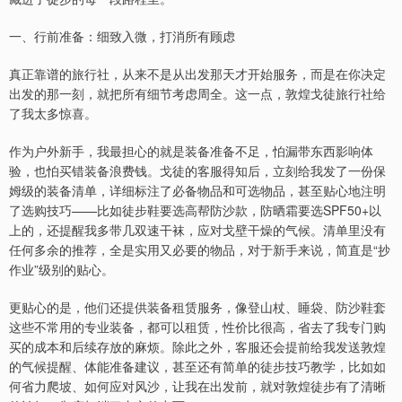
一、行前准备：细致入微，打消所有顾虑
真正靠谱的旅行社，从来不是从出发那天才开始服务，而是在你决定
出发的那一刻，就把所有细节考虑周全。这一点，敦煌戈徒旅行社给
了我太多惊喜。
作为户外新手，我最担心的就是装备准备不足，怕漏带东西影响体
验，也怕买错装备浪费钱。戈徒的客服得知后，立刻给我发了一份保
姆级的装备清单，详细标注了必备物品和可选物品，甚至贴心地注明
了选购技巧——比如徒步鞋要选高帮防沙款，防晒霜要选SPF50+以
上的，还提醒我多带几双速干袜，应对戈壁干燥的气候。清单里没有
任何多余的推荐，全是实用又必要的物品，对于新手来说，简直是“抄
作业”级别的贴心。
更贴心的是，他们还提供装备租赁服务，像登山杖、睡袋、防沙鞋套
这些不常用的专业装备，都可以租赁，性价比很高，省去了我专门购
买的成本和后续存放的麻烦。除此之外，客服还会提前给我发送敦煌
的气候提醒、体能准备建议，甚至还有简单的徒步技巧教学，比如如
何省力爬坡、如何应对风沙，让我在出发前，就对敦煌徒步有了清晰