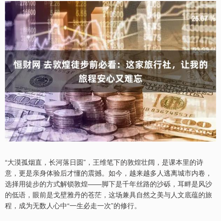
“大漠孤烟直，长河落日圆”，王维笔下的敦煌壮阔，是课本里的诗
意，更是亲身体验后才懂的震撼。如今，越来越多人逃离城市内卷，
选择用徒步的方式解锁敦煌——脚下是千年丝路的沙砾，耳畔是风沙
的低语，眼前是戈壁雅丹的苍茫，这场兼具自然之美与人文底蕴的旅
程，成为无数人心中“一生必走一次”的修行。