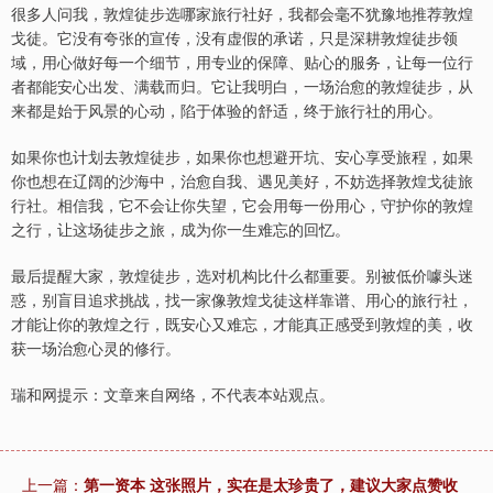
很多人问我，敦煌徒步选哪家旅行社好，我都会毫不犹豫地推荐敦煌
戈徒。它没有夸张的宣传，没有虚假的承诺，只是深耕敦煌徒步领
域，用心做好每一个细节，用专业的保障、贴心的服务，让每一位行
者都能安心出发、满载而归。它让我明白，一场治愈的敦煌徒步，从
来都是始于风景的心动，陷于体验的舒适，终于旅行社的用心。
如果你也计划去敦煌徒步，如果你也想避开坑、安心享受旅程，如果
你也想在辽阔的沙海中，治愈自我、遇见美好，不妨选择敦煌戈徒旅
行社。相信我，它不会让你失望，它会用每一份用心，守护你的敦煌
之行，让这场徒步之旅，成为你一生难忘的回忆。
最后提醒大家，敦煌徒步，选对机构比什么都重要。别被低价噱头迷
惑，别盲目追求挑战，找一家像敦煌戈徒这样靠谱、用心的旅行社，
才能让你的敦煌之行，既安心又难忘，才能真正感受到敦煌的美，收
获一场治愈心灵的修行。
瑞和网提示：文章来自网络，不代表本站观点。
上一篇：
第一资本 这张照片，实在是太珍贵了，建议大家点赞收