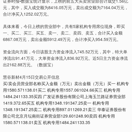
证券时报•数据宝统计显示，上榜的前五大买卖营业部合计成交1.56亿
元，其中，买入成交额为8416.05万元，卖出成交额为7164.04万元，
合计净买入1252.02万元。
具体来看，今日上榜的营业部中，共有5家机构专用席位现身，即买
一、买二、买三、买五、卖一、卖二、卖四、卖五，合计买入金额
6867.08万元，卖出金额5912.49万元，合计净买入954.59万元。
资金流向方面，今日该股主力资金净流入745.52万元，其中，特大单
净流出91.41万元，大单资金净流入836.92万元。近5日主力资金净流
出2162.88万元。（数据宝）
慧谷新材4月15日交易公开信息
买/卖会员营业部名称买入金额（万元）卖出金额（万元）买一 机构专
用1580.571138.01买二 机构专用1557.061024.66买三 机构专用
1484.241133.35买四 广发证券股份有限公司上海玉兰路证券营业部
1419.372.65买五 机构专用1348.191347.25卖一 机构专用
1348.191347.25卖二 机构专用897.011269.21卖三 华泰证券股份有
限公司北京月坛南街证券营业部129.601248.90卖四 机构专用
1580.571138.01卖五 机构专用1484.241133.35