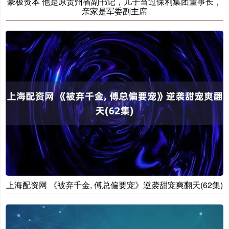
豪极资本 他是原贵州省副书记，儿子当过保利集团董事长，
亲家是军委副主席
上海配资网 《被弃千金, 傅总偏要宠》逆袭甜宠爽翻天(62集)