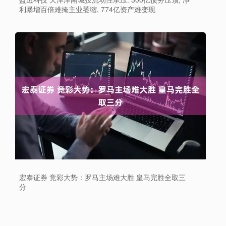
利暴增百倍难掩主业萎缩, 774亿资产难变现
宏泰证券 竞彩大势：罗马主场难大胜 皇马完胜全取三
分