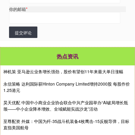
你的邮箱
*
提交评论
热点资讯
神机策 亚马逊云业务增长强劲，股价有望创11年来最大单日涨幅
永信策略 达利国际获Hinton Company Limited增持2000股 每股作价
1.25港元
昊天优配 中国中小商业企业协会联合中兴产业园举办“AI破局增长瓶
颈——中小企业降本增效、全域赋能实战沙龙”活动
至尊配资 外媒：中国为歼-35战斗机装备4枚鹰击-15反舰导弹，目标
直指美国航母