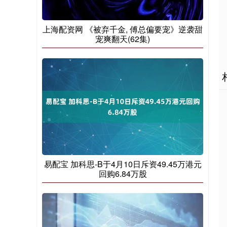
上海配资网 《被弃千金, 傅总偏要宠》逆袭甜
宠爽翻天(62集)
易配宝 加科思-B于4月10日斥资49.45万港元
回购6.84万股