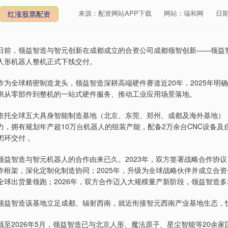
来源：配资网站APP下载
网站：瑞和网
日期：
红涨股票配资
日前，领益智造与智元创新在成都成立的合资公司成都领智创新——领益智
人形机器人整机正式下线交付。
作为全球精密制造龙头，领益智造深耕高端硬件赛道近20年，2025年明
供从零部件到整机的一站式硬件服务、推动工业应用场景落地。
依托全球五大具身智能制造基地（北京、东莞、郑州、成都及海外基地），
力，拥有规划年产超10万台机器人的组装产能，配备2万余台CNC设备
闭环交付 。
领益智造与智元机器人的合作由来已久。2023年，双方签署战略合作协议
作框架，深化定制化制造协同；2025年，升级为全球战略伙伴并成立合资
全球出货量领跑；2026年，双方合作迈入大规模量产新阶段，领益智造
领益智造该基地立足成都、辐射西南，就近衔接智元西南产业基地生态，
截至2026年5月，领益智造已与北京人形、魔法原子、星尘智能等20余