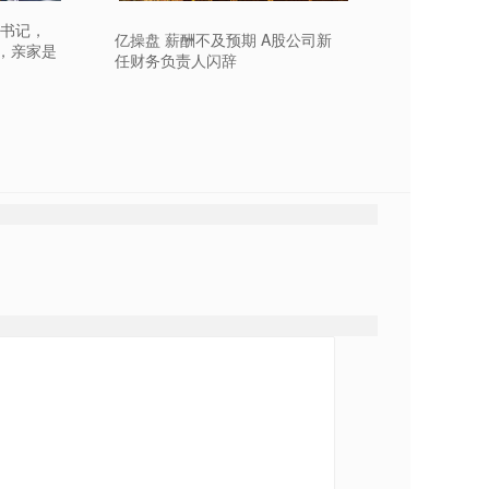
副书记，
亿操盘 薪酬不及预期 A股公司新
，亲家是
任财务负责人闪辞