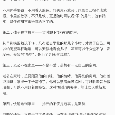
不用伸手要钱，不用看人脸色。想买束花就买，想给自己报个班就
报。卡里的数字，不只是钱，更是随时可以说“不”的勇气。这种踏
实，是任何甜言蜜语都给不了的。
第二，孩子在学校里——暂时卸下“妈妈”的铠甲。
从早到晚围着孩子转，只有送去学校的那几个小时，才属于自己。可
以约闺蜜喝杯咖啡，可以安静地看会儿书，甚至可以什么也不做，发
发呆。短暂的“放空”，是为了更好地“续航”。
第三，老公不在家里——不是不爱，是想有一点自己的空间。
老公在家时，总要顾及他的口味、他的情绪、他弄乱的房间。他出差
或加班，家里一下子清净了。你可以敷着面膜追剧，可以听着音乐做
瑜伽，可以不用赶着做晚饭。这种“独处”的奢侈，能让女人重新充
电。
第四，快递送到家里——拆开的不仅是包裹，是期待。
网购的快乐，不在于花了多少钱，而在于那份“为自己挑选”的过程。