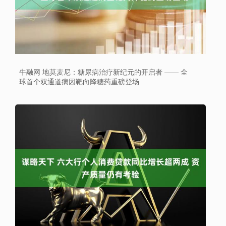
牛融网 地莫麦尼：糖尿病治疗新纪元的开启者 —— 全
球首个双通道病因靶向降糖药重磅登场