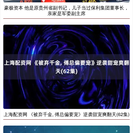
豪极资本 他是原贵州省副书记，儿子当过保利集团董事长，
亲家是军委副主席
上海配资网 《被弃千金, 傅总偏要宠》逆袭甜宠爽翻天(62集)